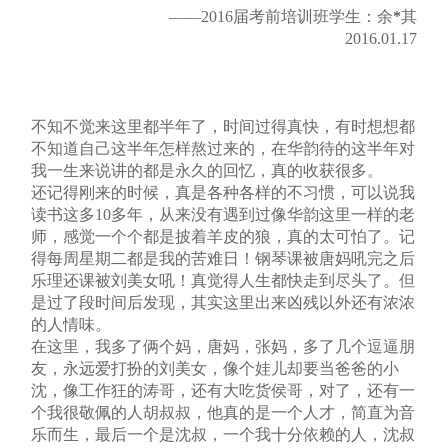
——2016届考前培训班学生：余
*
其
2016.01.17
不知不觉来这里都半年了，时间过得真快，有时想想都
不知道自己这半年怎样熬过来的，在华韵待的这半年对
我一生来说讲的都是永久的回忆，真的收获很多。
还记得刚来的时候，真是各种各样的不习惯，可以说我
读书这多10多年，从来没有遇到过像华韵这里一样的老
师，感觉一个个都是披着羊皮的狼，真的太可怕了。记
得每周星期二都是我的苦难日！钢琴课被唐妈吼完之后
乐理还课被刘美女吼！真觉得人生都快走到尽头了。但
是过了段时间后发现，其实这里出来凶残以外还有浓浓
的人情味。
在这里，我多了俩个妈，唐妈，张妈，多了几个逗逼朋
友，永远爱打扮的刘美女，像个娃儿却要当爸爸的小
沈，像工作狂的涛哥，还有大吃货侯哥，对了，还有一
个我很敬佩的人胡叔叔，他真的是一个人才，简直为音
乐而生，最后一个是沈叔，一个我十分依赖的人，沈叔