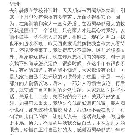
华韵:
去年暑假在学校补课时，天天期待来西蜀华韵集训，刚
来一个月也没有觉得有多幸苦，反而觉得很安心。因
为，在集训前和家人一直有矛盾，在西蜀华韵最大的收
获就是懂得了一个道理，只有家人才是真心对我好。以
前不懂事，觉得亲人是累赘，很麻烦，现在才明白，我
也不知道晚不晚，昨天回家发现我妈把我当作大人看待
了，还说我懂事了，我觉得应该不算晚。以前老想着省
外，离家越远越好，现在却只想考川内的学校。对于朋
友我不知道该怎么定位，很多时候，在这半年有很多矛
盾，有的我知道，有的我不知道，大家都没有心机，可
是大家把自己所处环境的习惯带来了这里，于是，一小
部分的人悄悄议论，后来，一部分人习惯性议论，再后
来，就变成了自习时间的必然话题。大家就因为这些小
话，关系七十二变，关系好的变不好，关系不好的变
好。如果可以重来，我绝对会低调低调再低调，朋友圈
小也好，如果这样也被说闲话，我也绝不会在意了，有
句话叫走自己的路，让别人说去，这话说起来，做起来
太不易。所以，今后的生活我会做自己，不在意别人的
眼光，珍惜真正对自己好的人，感谢西蜀华韵的半年时