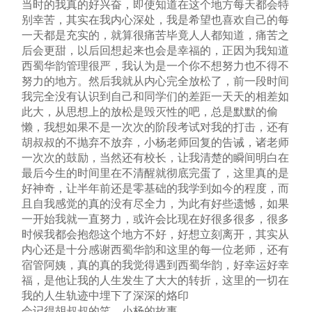
当时的我真的好兴奋，即使知道在这个地方每天都会特
别幸苦，其实在我内心深处，我是希望也喜欢自己的每
一天都是充实的，就算很痛苦毕竟人人都知道，痛苦之
后会更甜，以后回想起来也会是幸福的，正因为我知道
西蜀华韵管理很严，我认为是一个你不想努力也不得不
努力的地方。然后我就从内心完全放松了，前一段时间
我完全没有认识到自己和同学们的差距一天天的相差如
此大，从思想上的放松是毁灭性的吧，总是默默的偷
懒，我想如果不是一次次的阶段考试对我的打击，还有
胡叔叔的不抛弃不放弃，小杨老师回复的告诫，诸老师
一次次的鼓励，当然还有校长，让我清楚的瞬间明白在
最后今生的时间里在不清醒就彻底完蛋了，这里真的是
好神奇，让半年前还是零基础的我学到如今的程度，而
且自我感觉的真的没有尽全力，为此有好些遗憾，如果
一开始我就一直努力，或许会比现在好很多很多，很多
时候我都会抱怨这个地方不好，好想立刻离开，其实从
内心还是十分感谢西蜀华韵和这里的每一位老师，还有
宿管阿姨，真的真的我觉得遇到西蜀华韵，好幸运好幸
福，是他让我的人生发生了大大的转折，这里的一切在
我的人生轨迹中埋下了深深的烙印
会记得胡叔叔的笑，小杨的故事。