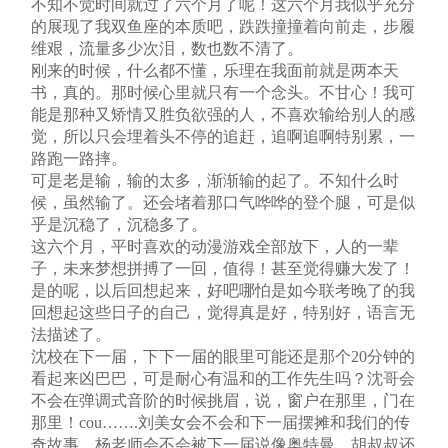
不知不觉时间就过了六个月了呢！这六个月我似乎充分
的展现了我双鱼座的本质吧，跌跌撞撞着向前走，步履
维艰，流量多少次泪，数也数不清了。
刚来的时候，什么都不懂，乐理在我面前就是两本天
书，真的。那时候心里就只有一个念头。不甘心！我可
能是那种又矫情又胜负欲强的人，不喜欢输给别人的感
觉，所以只会埋着头不停的追赶，追啊追啊特别累，一
路跑一路摔。
可是老是输，输的太多，渐渐输的起了。不知什么时
候，虽然输了。还会堵着那口气哗哗的登个腿，可是似
乎是沉稳了，沉稳多了。
这六个月，平时喜欢的动漫游戏全部放下，人的一辈
子，未来梦想拼搏了一回，值得！甚至觉得赚大发了！
是的呢，以后回想起来，好吧哪怕是如今联考晚了的我
回想起这些日子的自己，觉得真是好，特别好，语言无
法描述了。
沈校在下一届，下下一届的眼里可能还是那个20分钟的
看起来凶巴巴，可是耐心有温和的工作先生吗？沈哥会
不会在弹调式音阶的时候挑眉，说，窗户在那里，门在
那里！cou…….刘美女会不会和下一届摆摊和我们的传
奇故事，杨老师会不会被下一届说像奥特曼，胡叔叔还