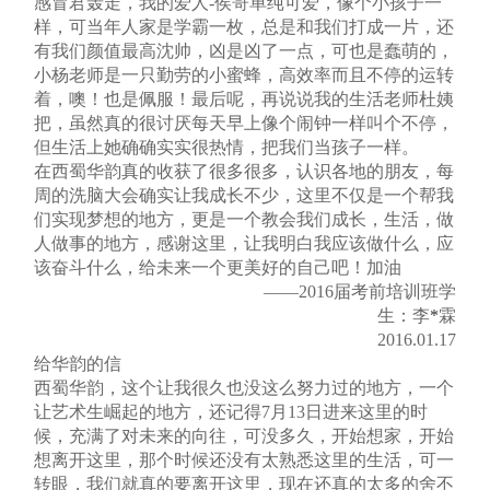
感冒君轰走，我的爱人-侯哥单纯可爱，像个小孩子一
样，可当年人家是学霸一枚，总是和我们打成一片，还
有我们颜值最高沈帅，凶是凶了一点，可也是蠢萌的，
小杨老师是一只勤劳的小蜜蜂，高效率而且不停的运转
着，噢！也是佩服！最后呢，再说说我的生活老师杜姨
把，虽然真的很讨厌每天早上像个闹钟一样叫个不停，
但生活上她确确实实很热情，把我们当孩子一样。
在西蜀华韵真的收获了很多很多，认识各地的朋友，每
周的洗脑大会确实让我成长不少，这里不仅是一个帮我
们实现梦想的地方，更是一个教会我们成长，生活，做
人做事的地方，感谢这里，让我明白我应该做什么，应
该奋斗什么，给未来一个更美好的自己吧！加油
——2016届考前培训班学
生：李
*
霖
2016.01.17
给华韵的信
西蜀华韵，这个让我很久也没这么努力过的地方，一个
让艺术生崛起的地方，还记得7月13日进来这里的时
候，充满了对未来的向往，可没多久，开始想家，开始
想离开这里，那个时候还没有太熟悉这里的生活，可一
转眼，我们就真的要离开这里，现在还真的太多的舍不