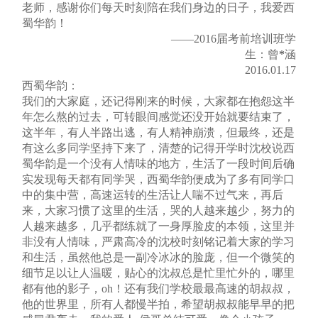
老师，感谢你们每天时刻陪在我们身边的日子，我爱西
蜀华韵！
——2016届考前培训班学
生：曾
*
涵
2016.01.17
西蜀华韵：
我们的大家庭，还记得刚来的时候，大家都在抱怨这半
年怎么熬的过去，可转眼间感觉还没开始就要结束了，
这半年，有人半路出逃，有人精神崩溃，但最终，还是
有这么多同学坚持下来了，清楚的记得开学时沈校说西
蜀华韵是一个没有人情味的地方，生活了一段时间后确
实发现每天都有同学哭，西蜀华韵便成为了多有同学口
中的集中营，高速运转的生活让人喘不过气来，再后
来，大家习惯了这里的生活，哭的人越来越少，努力的
人越来越多，几乎都练就了一身厚脸皮的本领，这里并
非没有人情味，严肃高冷的沈校时刻铭记着大家的学习
和生活，虽然他总是一副冷冰冰的脸庞，但一个微笑的
细节足以让人温暖，贴心的沈叔总是忙里忙外的，哪里
都有他的影子，oh！还有我们学校最最高速的胡叔叔，
他的世界里，所有人都慢半拍，希望胡叔叔能早早的把