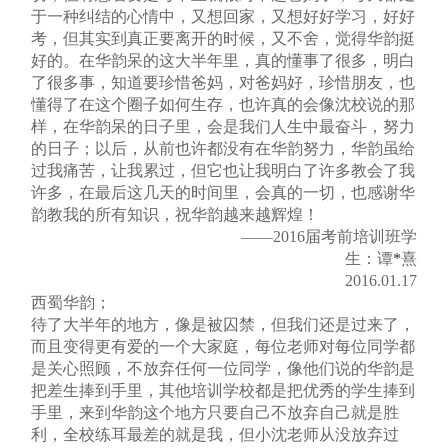
于一种纠结的心情中，又想回家，又想好好学习，好好
考，但其实到真正要离开的时候，又不舍，觉得华韵挺
好的。在华韵呆的这大半年里，真的懂事了很多，明白
了很多事，知道要珍惜爸妈，对爸妈好，珍惜朋友，也
懂得了在这个圈子如何生存，也许真的会像沈校说的那
样，在华韵呆的日子里，会是我们人生中最奋斗，努力
的日子；以后，从前也许都没有在华韵努力，华韵虽给
过我痛苦，让我累过，但它也让我明白了许多教会了我
许多，在最后这几天的时间里，会真的一切，也感谢华
韵教我的所有知识，祝华韵越来越辉煌！
——2016届考前培训班学
生：谭
*
熹
2016.01.17
西蜀华韵；
待了大半年的地方，像是被囚禁，但我们还是过来了，
而且变得更有爱的一个大家庭，每位老师对每位同学都
是关心照顾，不放弃任何一位同学，像他们说的华韵是
把差生捧到手里，其他培训学校都是把优秀的学生捧到
手里，来到华韵这个地方只要自己不放弃自己就是胜
利，全校练耳最差的就是我，但小沈老师从没放弃过