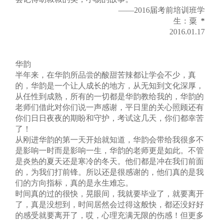
——2016届考前培训班学
生：粟
*
2016.01.17
华韵
半年来，在华韵所品尝的酸甜苦辣都让学会不少，真
的，华韵是一个让人成长的地方，从无知到文化深厚，
从任性到成熟，所有的一切都是华韵教给我的，华韵的
老师们借此对你们说一声感谢，平日里的关心照顾还有
你们日日夜夜的期盼和守护，考试这几天，你们都幸苦
了！
从刚进华韵的第一天开始就知道，华韵会带给我很多不
是影响一时而是影响一生，华韵的老师更是如此。不管
是炎热的夏天还是寒冷的冬天。他们都是冲在我们前面
的，为我们打前锋。所以还是很感谢的，他们真的是我
们的方向指标，真的是永生难忘。
时间真的过的很快，晃眼间，我就要毕业了，就要离开
了，真是没想到，时间居然会过得这般快，都还没好好
的感受就要离开了，哎，心理充满无限的伤感！但更多