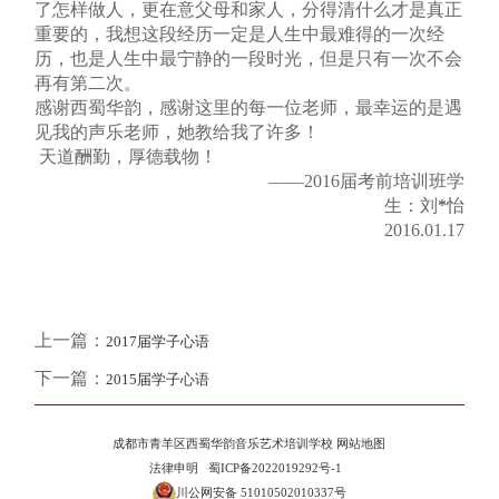
了怎样做人，更在意父母和家人，分得清什么才是真正
重要的，我想这段经历一定是人生中最难得的一次经
历，也是人生中最宁静的一段时光，但是只有一次不会
再有第二次。
感谢西蜀华韵，感谢这里的每一位老师，最幸运的是遇
见我的声乐老师，她教给我了许多！
天道酬勤，厚德载物！
——2016届考前培训班学
生：刘
*
怡
2016.01.17
上一篇：
2017届学子心语
下一篇：
2015届学子心语
成都市青羊区西蜀华韵音乐艺术培训学校
网站地图
法律申明
蜀ICP备2022019292号-1
川公网安备 51010502010337号