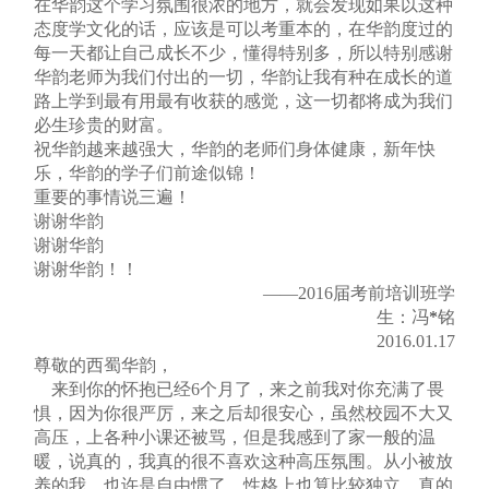
在华韵这个学习氛围很浓的地方，就会发现如果以这种
态度学文化的话，应该是可以考重本的，在华韵度过的
每一天都让自己成长不少，懂得特别多，所以特别感谢
华韵老师为我们付出的一切，华韵让我有种在成长的道
路上学到最有用最有收获的感觉，这一切都将成为我们
必生珍贵的财富。
祝华韵越来越强大，华韵的老师们身体健康，新年快
乐，华韵的学子们前途似锦！
重要的事情说三遍！
谢谢华韵
谢谢华韵
谢谢华韵！！
——2016届考前培训班学
生：冯
*
铭
2016.01.17
尊敬的西蜀华韵，
来到你的怀抱已经6个月了，来之前我对你充满了畏
惧，因为你很严厉，来之后却很安心，虽然校园不大又
高压，上各种小课还被骂，但是我感到了家一般的温
暖，说真的，我真的很不喜欢这种高压氛围。从小被放
养的我，也许是自由惯了。性格上也算比较独立，真的