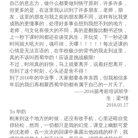
自己的意志力，做什么都要做到恪守原则，许多许多，
但更多的是，在这里我认识到了许多朋友，老师，朋
友，这里的朋友与我之前的朋友圈不同，这样有比我更
成熟的更懂事的，处理好多事会想到我想不到的地方，
老师，与文化有很大的不同，真的是翻脸比翻书还快，
上一秒下课时间都还在谈笑风生，开玩笑，下一秒还课
时间就大吼大叫，魂吓掉，天哪！！！！！每次还课的
心情是无法言语的，在学校极少的背书的我走到这里，
真的不该叫西蜀华韵！应该是挑战极限!
不过，时间真的好快，马上就要离开，说着好想离开，
但到了这个时刻，心头还是舍不得！
到了2016年的毕业季，大家都要各奔东西，但我相信多
年后的我们再相聚西蜀华韵都有属于自己的一片天了。
——2016届考前培训班学
生：梁
*
瑾
2016.01.17
To 华韵
刚来到这个地方的时候，还没有收手机，心里还暗自觉
得轻松，然而，一切都只是我的幻觉，课堂上幽默可爱
的沈老师，在一次次的回课中暴露出他凶残的样子，我