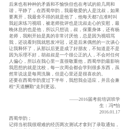
后来也有种种的矛盾和不愉快但也在考试的前几周和
谐，平静了，在西蜀华韵，我最敬爱的人是沈叔，如果
要离开，我最舍不得的就是他了，他每天都7点准时叫
我起床练习视唱，被老师批评也是沈叔走心的安慰，最
晚休息的也是他，所以只想说，叔，保重身体，还有杨
老师，我刚开始是真的非常讨厌他，总是因为视唱骂
我，还说看到我就怒发冲冠，还是后来偶然的一次谈心
让我释怀了，从那以后更是成了好朋友，不知道是不是
因为乐理不好，胡叔叔是一个很公正的人，不会对任何
人偏心，所以在我心里一直很敬重他，西蜀华韵最影响
我思想的就是沈校，每一次周会都会学到很多东西，虽
然常说这是每周洗脑，但是心里还是很喜欢的。
还要在西蜀华韵度过下半年，我想我会适应，并且会兼
程“天道酬勤”走到更远。
——2016届考前培训班学
生：冯
*
怡
2016.01.17
西蜀华韵；
记得当初我很艰难的经历两次测试才拿到了录取通知，