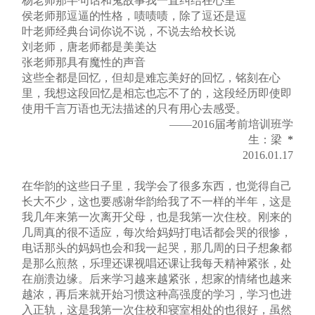
杨老师那半句话和鬼故事我一直纠结在心里
侯老师那逗逼的性格，啧啧啧，除了逗还是逗
叶老师经典台词你说不说，不说去给校长说
刘老师，唐老师都是美美达
张老师那具有魔性的声音
这些全都是回忆，但却是难忘美好的回忆，铭刻在心
里，我想这段回忆是相忘也忘不了的，这段经历即使即
使用千言万语也无法描述的只有用心去感受。
——2016届考前培训班学
生：梁
*
2016.01.17
在华韵的这些日子里，我学会了很多东西，也觉得自己
长大不少，这也要感谢华韵给我了不一样的半年，这是
我几年来第一次离开父母，也是我第一次住校。刚来的
几周真的很不适应，每次给妈妈打电话都会哭的很惨，
电话那头的妈妈也会和我一起哭，那几周的日子想象都
是那么煎熬，乐理还课视唱还课让我每天精神紧张，处
在崩溃边缘。后来学习越来越紧张，想家的情绪也越来
越浓，再后来就开始习惯这种高强度的学习，学习也进
入正轨，这是我第一次住校和寝室相处的也很好，虽然