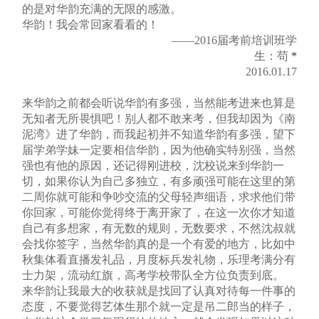
的是对华韵充满的无限的感激。
华韵！我会常回家看看的！
——2016届考前培训班学
生：苟
*
2016.01.17
来华韵之前都会听说华韵有多强，当然能考进来也算是
无知者无所畏惧吧！别人都不敢来考，但我却因为《南
泥湾》进了华韵，而我起初并不知道华韵有多强，望下
届学弟学妹一定要相信华韵，因为他确实特别强，当然
强也有他的原因，还记得刚进校，沈校说来到华韵一
切，如果你认为自己多独立，有多顽强可能在这里的第
二周你就可能和争吵交流的父母轻声细语，求求他们带
你回家，可能你觉得终于离开家了，在这一次你才知道
自己有多想家，有无数的规则，无数要求，不然沈叔就
会找你签字，当然华韵真的是一个有爱的地方，比如中
秋集体看直播发礼品，月度标兵发礼物，乐理考满分有
士力架，流动红旗，高考学校带队全方位负责到底。
来华韵让我最大的收获就是找回了认真对待每一件事的
态度，不要觉得艺体生那个就一定是吊二郎当的样子，