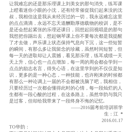
让我难忘的还是那乐理课上刘美女的那句消失，练耳课
上瞪着迷你小眼的小沈，还有经常催促我们起来没的沈
叔，我相信这是我从未经历过的一切，我永远难忘这里
的点点滴滴，永远不忘天道酬勤厚德载物的校训，是不
是还会想起紧张的乐理还课日，回想起回视唱是的那句
我想把你踢出去，想起钢琴课上你不要每次都是我提醒
了才去做，声乐课上状态保持气息向下沉，这一些短暂
的瞬间，有那么多让我留念的珍藏，虽然时间短暂，但
每一天的进取却让人震撼，看见那乐理，练耳成绩一天
天上升，信心也一点点增加，每一周的周会都会学到一
点点的励志名言，得失心语，在这里学到的不仅仅是知
识，更多的是一种心态，一种技能，也许刚来的时候都
有那么一种论调上一届的不会都被洗脑了吧，我相信，
只要经历过一次都会懂得此时的心情，每一段灿烂的人
生都有一段心酸的过程，在这条路上，虽然华韵与我只
是过客，但却给我带来了一段终身不悔的记忆.
——2016届考前培训班学
生：江
*
2016.01.17
TO华韵：