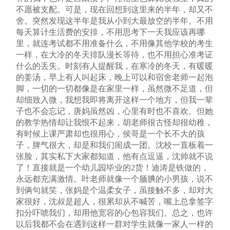
不愿被支配。可是，现在回想到这里来的半年，却又不
舍。突然发现这半年是我从小到大最放空的半年。不用
每天算计生活费的安排，不用思考下一天我应该再哪
里，就连考试都不用准备什么，不用像其他学校的考生
一样，在大冷的冬天排队漫长等待，也不用担心准考证
什么的丢失。时刻有人提醒我，在寒冷的冬天，有暖暖
的姜汤，早上有人叫起床，晚上可以和宿舍老师一起泡
脚，一切的一切都像是在家里一样，虽然微不足道，但
却细致入微，我想我即将离开这样一个地方，但我一辈
子也不会忘记，唐妈虽然凶，心里有时也不喜欢。但她
的教学热情却让我恨不起来，胡老师很古怪却很幼稚，
有时候上课严肃却也很用心，侯哥是一个长不大的孩
子，脾气很大，却是和我们闹成一团。沈校一直板着一
张脸，其实私下大家都知道，他有点逗逼，沈帅就不说
了！直接就是一个幼儿园毕业的2货！迪涛是铁做的，
永远都充满激情。叶老师就像一个腼腆的小男孩，说不
到俩句就笑，张妈是个温柔女子，虽接触不多，却对大
家很好，沈叔是超人，很累却从不喊苦，嘴上总拿签字
扣分吓唬我们，却用他宽容的心包容我们。总之，也许
以后我都不会在遇到这样一群对学生就像一家人一样的