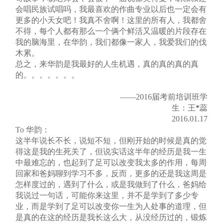
会唱民族试唱吗，我最喜欢的作曲专业以后也一定会有
更多的小天女吧！我真不舍啊！这里的所有人，我都舍
不得，每个人都有那么一个俩个鲜活又温暖的片段存在
我的脑海里，在华韵，我们都像一家人，我爱我们的伐
木累。
总之，来华韵是我最好的人生机遇，真的真的真的真
的。。。。。。。
——2016届考前培训班学
生：王
*
蕊
2016.01.17
To 华韵：
这半年说长不长，说短不短，但刚开始的时候是真的觉
得这是我的生死关了，但说实话这半年的经历是我一生
中最难忘的，也起到了足可以改变我太多的作用，每周
回家和爸妈聊到学习不多，反而，更多的还是我这周是
怎样度过的，遇到了什么，或是我做到了什么，爸妈给
我说过一句话，可能你来这里，并不是学到了多少专
业，而是学到了足可以改变你一生为人处事的道理，但
是真的在这的经历是我长这么大，从没经历过的，锻炼