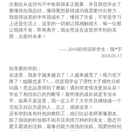
次都会从这些句子中收获很多正能量，并且我也学会了
要懂得自我总结，懂得要想获得成功就需要付出努力，
我觉得这里的半年我成长了，懂得了许多，不管是学习
上还是生活上，这里的一切都让我感触很大，每一位都
让我很不舍，即将离开，我会带这在这里所学到的东
西，去面对未来！
——2016前培训班学生：陈
*
宇
2016.01.17
给亲爱的华韵：
在这里，我多字越来越丑了！人越来越宽了！视力也下
降了！瞌睡也多了!......但是我学会了理性大于感性分析
问题！意志品质得到了磨砺！遇到突发情况更加从容！
学会了相信自己的判断等！最明显的成长就是专业水
平。如果不是这里，我一定上不了大学并且继续做一个
无知又自以为是的人，总之，感谢这里！
还有华韵各有特色的教职工，他们比起老师更像朋友。
除了很凶的时候都不凶并且风情万种的刘美女，憨态可
爱又霸道的沈帅，最毒但能力很强的张妈，我爱的特别