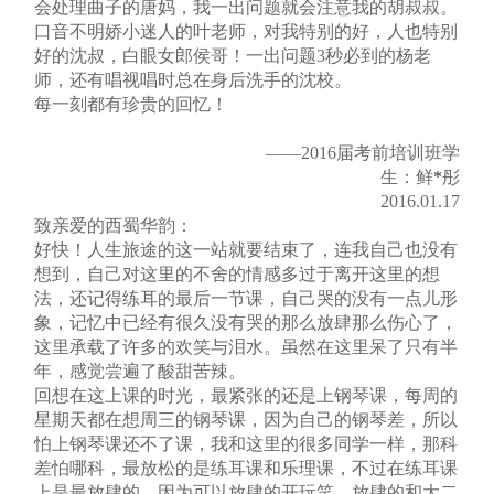
会处理曲子的唐妈，我一出问题就会注意我的胡叔叔。
口音不明娇小迷人的叶老师，对我特别的好，人也特别
好的沈叔，白眼女郎侯哥！一出问题3秒必到的杨老
师，还有唱视唱时总在身后洗手的沈校。
每一刻都有珍贵的回忆！
——2016届考前培训班学
生：鲜
*
彤
2016.01.17
致亲爱的西蜀华韵：
好快！人生旅途的这一站就要结束了，连我自己也没有
想到，自己对这里的不舍的情感多过于离开这里的想
法，还记得练耳的最后一节课，自己哭的没有一点儿形
象，记忆中已经有很久没有哭的那么放肆那么伤心了，
这里承载了许多的欢笑与泪水。虽然在这里呆了只有半
年，感觉尝遍了酸甜苦辣。
回想在这上课的时光，最紧张的还是上钢琴课，每周的
星期天都在想周三的钢琴课，因为自己的钢琴差，所以
怕上钢琴课还不了课，我和这里的很多同学一样，那科
差怕哪科，最放松的是练耳课和乐理课，不过在练耳课
上是最放肆的，因为可以放肆的开玩笑，放肆的和大二