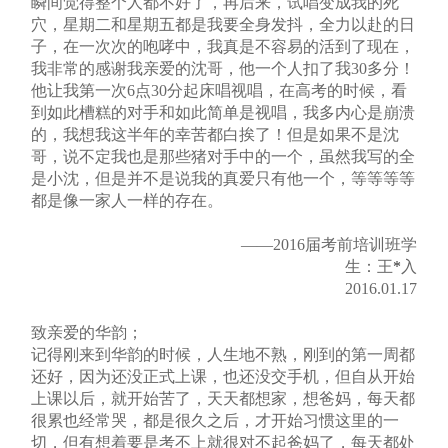
瞬间觉得整个人都不好了，再后来，试唱变成我的死
穴，星期二和星期五都是我要全身发抖，全力以赴的日
子，在一次次的咆哮中，我真是不容易的活到了现在，
我非常的感谢我亲爱的沈哥，他一个人扣了我30多分！
他让我第一次6点30分起床唱视唱，在高考的时候，看
到如此槽糕的对手和如此简单是视唱，我多内心是崩溃
的，我想我这半年的幸苦都白挨了！但是如果不是沈
哥，说不定我也是那些猪对手中的一个，虽然我写的全
是小沈，但是并不是说我的真爱只有他一个，等等等等
都是像一家人一样的存在。
——2016届考前培训班学
生：王
*
入
2016.01.17
致亲爱的华韵；
记得刚来到华韵的时候，人生地不熟，刚到的第一周都
还好，因为还没正式上课，也还没交手机，但自从开始
上课以后，就开始苦了，天天都想家，想爸妈，每天都
很累也经常哭，都是很久之后，才开始习惯这里的一
切，但有想着要是考不上就很对不起爸妈了，每天都处