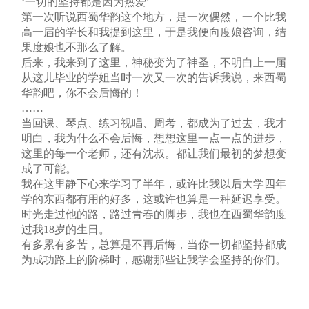
‘一切的坚持都是因为热爱’
第一次听说西蜀华韵这个地方，是一次偶然，一个比我
高一届的学长和我提到这里，于是我便向度娘咨询，结
果度娘也不那么了解。
后来，我来到了这里，神秘变为了神圣，不明白上一届
从这儿毕业的学姐当时一次又一次的告诉我说，来西蜀
华韵吧，你不会后悔的！
……
当回课、琴点、练习视唱、周考，都成为了过去，我才
明白，我为什么不会后悔，想想这里一点一点的进步，
这里的每一个老师，还有沈叔。都让我们最初的梦想变
成了可能。
我在这里静下心来学习了半年，或许比我以后大学四年
学的东西都有用的好多，这或许也算是一种延迟享受。
时光走过他的路，路过青春的脚步，我也在西蜀华韵度
过我18岁的生日。
有多累有多苦，总算是不再后悔，当你一切都坚持都成
为成功路上的阶梯时，感谢那些让我学会坚持的你们。