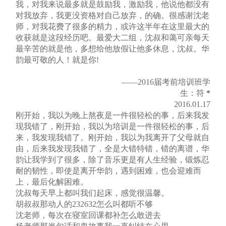
我，对我来说最多就是鼓励我，激励我，他说他都没有
对我放弃，我更没资格对自己放弃，的确。很感谢沈老
师，对我花费了很多的精力，或许这半年在这里最大的
收获就是这段经历吧。最爱大二组，沈叔和蔼可亲每天
最辛苦的就是他，多想给他放假让他多休息，沈叔。华
韵最可敬的人！就是你!
——2016届考前培训班学
生：符
*
2016.01.17
刚开始，我以为晚上熬夜是一件很轻松的事，后来我发
现我错了，刚开始，我以为培训是一件很轻松的事，后
来，我发现我错了。刚开始，我以为我离开了父母就自
由，后来我发现我错了，全是大错特错，错的离谱，华
韵让我学到了很多，除了音乐更是有人生经验，锻炼忍
耐的韧性，即使是离开华韵，遇到困难，也会迎难而
上，最后化解困难。
沈叔每天早上都叫我们起床，感觉很温馨。
胡叔叔那动人的232632怎么叫都听不够
沈老师，每次在寝室回课都补怎么敢进去